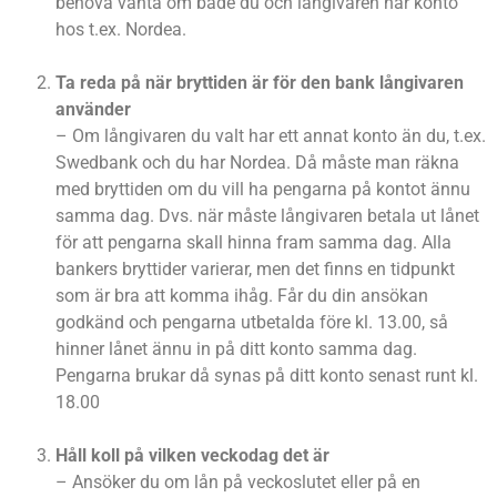
behöva vänta om både du och långivaren har konto
hos t.ex. Nordea.
Ta reda på när bryttiden är för den bank långivaren
använder
– Om långivaren du valt har ett annat konto än du, t.ex.
Swedbank och du har Nordea. Då måste man räkna
med bryttiden om du vill ha pengarna på kontot ännu
samma dag. Dvs. när måste långivaren betala ut lånet
för att pengarna skall hinna fram samma dag. Alla
bankers bryttider varierar, men det finns en tidpunkt
som är bra att komma ihåg. Får du din ansökan
godkänd och pengarna utbetalda före kl. 13.00, så
hinner lånet ännu in på ditt konto samma dag.
Pengarna brukar då synas på ditt konto senast runt kl.
18.00
Håll koll på vilken veckodag det är
– Ansöker du om lån på veckoslutet eller på en