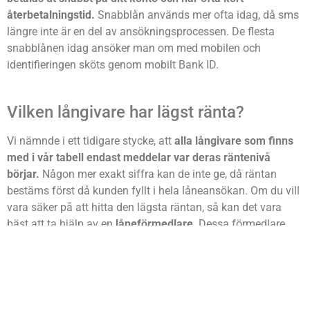
återbetalningstid.
Snabblån används mer ofta idag, då sms
längre inte är en del av ansökningsprocessen. De flesta
snabblånen idag ansöker man om med mobilen och
identifieringen sköts genom mobilt Bank ID.
Vilken långivare har lägst ränta?
Vi nämnde i ett tidigare stycke, att
alla långivare som finns
med i vår tabell endast meddelar var deras räntenivå
börjar.
Någon mer exakt siffra kan de inte ge, då räntan
bestäms först då kunden fyllt i hela låneansökan. Om du vill
vara säker på att hitta den lägsta räntan, så kan det vara
bäst att ta hjälp av en
låneförmedlare
. Dessa förmedlare
kan erbjuda räntor från 5%. Detta är möjligt, då de skickar
din ansökan åt flera långivare på en och samma gång. På
detta vis får du alltid det bästa erbjudandet.