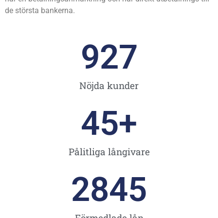
de största bankerna.
927
Nöjda kunder
45
+
Pålitliga långivare
2845
Förmedlade lån