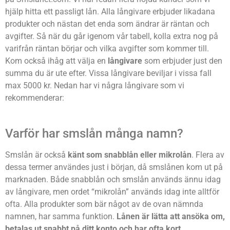
hjälp hitta ett passligt lån. Alla långivare erbjuder likadana
produkter och nästan det enda som ändrar är räntan och
avgifter. Så när du går igenom vår tabell, kolla extra nog på
varifrån räntan börjar och vilka avgifter som kommer till.
Kom också ihåg att välja en
långivare
som erbjuder just den
summa du är ute efter. Vissa långivare beviljar i vissa fall
max 5000 kr. Nedan har vi några långivare som vi
rekommenderar:
Varför har smslån många namn?
Smslån är också
känt som snabblån eller mikrolån
. Flera av
dessa termer användes just i början, då smslånen kom ut på
marknaden. Både snabblån och smslån används ännu idag
av långivare, men ordet “mikrolån” används idag inte alltför
ofta. Alla produkter som bär något av de ovan nämnda
namnen, har samma funktion.
Lånen är lätta att ansöka om,
betalas ut snabbt på ditt konto och har ofta kort