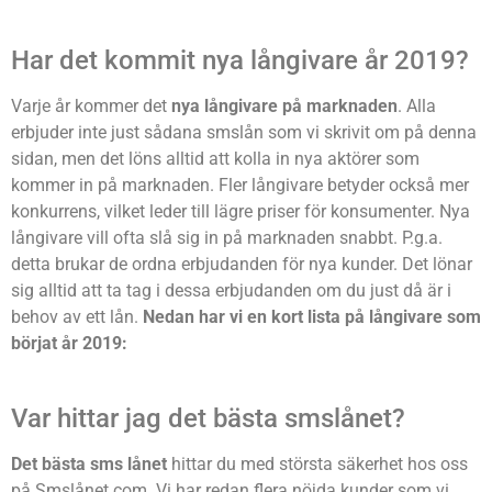
Har det kommit nya långivare år 2019?
Varje år kommer det
nya långivare på marknaden
. Alla
erbjuder inte just sådana smslån som vi skrivit om på denna
sidan, men det löns alltid att kolla in nya aktörer som
kommer in på marknaden. Fler långivare betyder också mer
konkurrens, vilket leder till lägre priser för konsumenter. Nya
långivare vill ofta slå sig in på marknaden snabbt. P.g.a.
detta brukar de ordna erbjudanden för nya kunder. Det lönar
sig alltid att ta tag i dessa erbjudanden om du just då är i
behov av ett lån.
Nedan har vi en kort lista på långivare som
börjat år 2019:
Var hittar jag det bästa smslånet?
Det bästa sms lånet
hittar du med största säkerhet hos oss
på Smslånet.com. Vi har redan flera nöjda kunder som vi