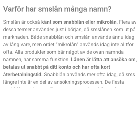
Varför har smslån många namn?
Smslån är också
känt som snabblån eller mikrolån
. Flera av
dessa termer användes just i början, då smslånen kom ut på
marknaden. Både snabblån och smslån används ännu idag
av långivare, men ordet “mikrolån” används idag inte alltför
ofta. Alla produkter som bär något av de ovan nämnda
namnen, har samma funktion.
Lånen är lätta att ansöka om,
betalas ut snabbt på ditt konto och har ofta kort
återbetalningstid.
Snabblån används mer ofta idag, då sms
längre inte är en del av ansökningsprocessen. De flesta
snabblånen idag ansöker man om med mobilen och
identifieringen sköts genom mobilt Bank ID.
Vilken långivare har lägst ränta?
Vi nämnde i ett tidigare stycke, att
alla långivare som finns
med i vår tabell endast meddelar var deras räntenivå