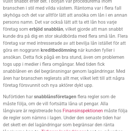
vuxit snabbt efter det. I början var procedurerna inom
branschen i stil med vilda västern. Räntorna var i flera fall
skyhöga och det var alltför lätt att ansöka om lån i en annan
persons namn. Det var också lätt att ta ett lån hos varje
företag som
erbjöd snabblån
, vilket gjorde att man snabbt
kunde dra på dig en stor skuldbörda med flera små lån. Flera
företag var med intresserade av att bevilja lån istället för att
göra en noggrann
kreditbedömning
när kunden fyller i
ansökan. Detta fick pågå en bra stund, även om problemen
togs upp i medier i flera omgångar. Med tiden fick
snabblånen
en del begränsningar genom lagändringar. Med
åren har branschen reglerats allt mer, vilket lett till att några
företag försvunnit och nya aktörer dykt upp.
Nuförtiden har
snabblånsföretagen
flera regler som de
måste följa, om de vill fortsätta låna ut pengar. Alla
långivare är registrerade hos
Finansinspektionen
måste följa
de regler som nämns i lagen. Under den senaste tiden har
det skett en del lagändringar som begränsar den ränta