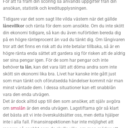
För att få fram din scoring så används uppgifter från din
ansökan, statistik och kreditupplysningen.
Tidigare var det som sagt lite vilda västern när det gällde
lånevillkor
och ränta för dem som ansökte. Om du inte skött
din ekonomi tidigare, så kan du även nuförtiden bereda dig
på en högre ränteprocent än vad du tänkt dig. Om långivaren
tror att det finns en risk att du inte betalar tillbaka, så är en
högre ränta enda sättet att gardera sig för risken att de aldrig
ser sina pengar igen. För de som har pengar och inte
behöver
ta lån
, kan det vara lätt att döma andra som inte
skött sin ekonomi lika bra. Livet har kanske inte gått just
som man tänkt och oförutsedda händelser kommit när man
minst väntade dem. I dessa situationer kan ett snabblån
vara den enda utvägen.
Det är dock alltid upp till den som ansöker, att själv avgöra
om
smslån
är den enda utvägen. Lagstiftarna gör så klart
det bästa att vi inte överskuldsätter oss, men detta hjälper
inte i alla fall. Finansinspektionen har inte möjlighet att