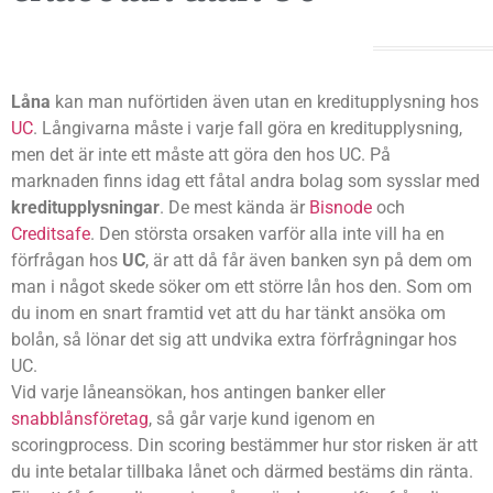
Låna
kan man nuförtiden även utan en kreditupplysning hos
UC
. Långivarna måste i varje fall göra en kreditupplysning,
men det är inte ett måste att göra den hos UC. På
marknaden finns idag ett fåtal andra bolag som sysslar med
kreditupplysningar
. De mest kända är
Bisnode
och
Creditsafe
. Den största orsaken varför alla inte vill ha en
förfrågan hos
UC
, är att då får även banken syn på dem om
man i något skede söker om ett större lån hos den. Som om
du inom en snart framtid vet att du har tänkt ansöka om
bolån, så lönar det sig att undvika extra förfrågningar hos
UC.
Vid varje låneansökan, hos antingen banker eller
snabblånsföretag
, så går varje kund igenom en
scoringprocess. Din scoring bestämmer hur stor risken är att
du inte betalar tillbaka lånet och därmed bestäms din ränta.