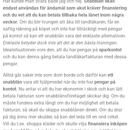
Här kunde man svara både jag och nej.
Snabblån skall
endast användas för ändamål som akut kräver finansiering
och du vet att du kan betala tillbaka hela lånet inom några
veckor.
Om du blir tvungen att åka till tandläkaren, får en
saftig räkning på köpet och inte har tillräckligt med pengar
på kontot så kan ett snabblån vara det enklaste alternativen.
Enklaste betyder dock inte att det är den bästa lösningen.
Idealsituationen vore den, att du har pengar på
sparkontot
och du kan denna gång betala tandläkarfakturan med dessa
pengar.
Alltid går saker inte som dom borde och därför kan
ett
snabblån
vara ett hjälpmedel när du inte har
pengar på
kontot
. Nu antar vi att du har ekonomin i skick och kan lätt
betala fakturan som snabblånsföretaget skickar dig. Om du
måste fundera extra långt om du har möjlighet att betala
fakturan, så skall du skippa snabblånen direkt. Om du drar
på dig ännu mer skulder, så kan det leda till en ond cirkel.
Vill du t.ex. shoppa kläder och skulle vilja
finansiera inköpen