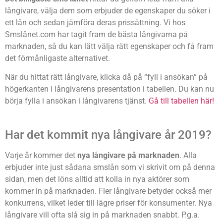
långivare, välja dem som erbjuder de egenskaper du söker i
ett lån och sedan jämföra deras prissättning. Vi hos
Smslånet.com har tagit fram de bästa långivarna på
marknaden, så du kan lätt välja rätt egenskaper och få fram
det förmånligaste alternativet.
När du hittat rätt långivare, klicka då på “fyll i ansökan” på
högerkanten i långivarens presentation i tabellen. Du kan nu
börja fylla i ansökan i långivarens tjänst.
Gå till tabellen här!
Har det kommit nya långivare år 2019?
Varje år kommer det
nya långivare på marknaden
. Alla
erbjuder inte just sådana smslån som vi skrivit om på denna
sidan, men det löns alltid att kolla in nya aktörer som
kommer in på marknaden. Fler långivare betyder också mer
konkurrens, vilket leder till lägre priser för konsumenter. Nya
långivare vill ofta slå sig in på marknaden snabbt. P.g.a.