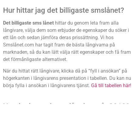
Hur hittar jag det billigaste smslånet?
Det billigaste sms lånet
hittar du genom leta fram alla
långivare, välja dem som erbjuder de egenskaper du söker i
ett lån och sedan jämföra deras prissättning. Vi hos
Smslånet.com har tagit fram de bästa långivarna på
marknaden, så du kan lätt välja rätt egenskaper och få fram
det förmånligaste alternativet.
När du hittat rätt långivare, klicka då på “fyll i ansökan” på
högerkanten i långivarens presentation i tabellen. Du kan nu
börja fylla i ansökan i långivarens tjänst.
Gå till tabellen här!
Har det kommit nya långivare år 2019?
Varje år kommer det
nya långivare på marknaden
. Alla
erbjuder inte just sådana smslån som vi skrivit om på denna
sidan, men det löns alltid att kolla in nya aktörer som