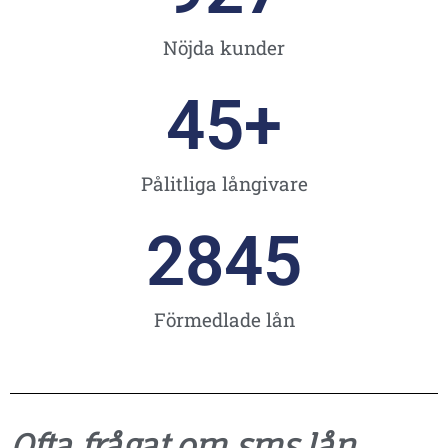
Nöjda kunder
45
+
Pålitliga långivare
2845
Förmedlade lån
Ofta frågat om sms lån