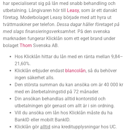
har specialiserat sig på lån med snabb behandling och
utbetalning. Långivaren hör till
Leasy
, som är ett danskt
företag. Moderbolaget Leasy började med att hyra ut
tvättmaskiner per telefon.
Dessa dagar håller företaget på
med slags finansieringsverksamhet.
På den svenska
marknaden fungerar Klicklån som ett eget brand under
bolaget
Thorn
Svenska AB.
Hos Klicklån hittar du lån med en ränta mellan 9,84–
21,60%.
Klicklån erbjuder endast
blancolån
, så du behöver
ingen säkerhet alls.
Den största summan du kan ansöka om är 40 000 kr
med en återbetalningstid på 72 månader.
Din ansökan behandlas alltid kontorstid och
utbetalningen gör genast om allt är i sin ordning.
Vill du ansöka om lån hos Klicklån måste du ha
BankID eller mobilt BankID.
Klicklån gör
alltid
sina kreditupplysningar hos UC.