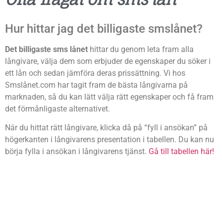
Hur hittar jag det billigaste smslånet?
Det billigaste sms lånet
hittar du genom leta fram alla
långivare, välja dem som erbjuder de egenskaper du söker i
ett lån och sedan jämföra deras prissättning. Vi hos
Smslånet.com har tagit fram de bästa långivarna på
marknaden, så du kan lätt välja rätt egenskaper och få fram
det förmånligaste alternativet.
När du hittat rätt långivare, klicka då på “fyll i ansökan” på
högerkanten i långivarens presentation i tabellen. Du kan nu
börja fylla i ansökan i långivarens tjänst.
Gå till tabellen här!
Har det kommit nya långivare år 2019?
Varje år kommer det
nya långivare på marknaden
. Alla
erbjuder inte just sådana smslån som vi skrivit om på denna