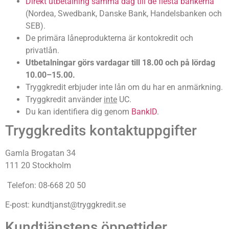
Direkt utbetalning samma dag till de flesta bankerna
(Nordea, Swedbank, Danske Bank, Handelsbanken och
SEB).
De primära låneprodukterna är kontokredit och
privatlån.
Utbetalningar görs vardagar till 18.00 och på lördag
10.00–15.00.
Tryggkredit erbjuder inte lån om du har en anmärkning.
Tryggkredit använder
inte
UC.
Du kan identifiera dig genom
BankID
.
Tryggkredits kontaktuppgifter
Gamla Brogatan 34
111 20 Stockholm
Telefon: 08-668 20 50
E-post:
kundtjanst@tryggkredit.se
Kundtjänstens öppettider