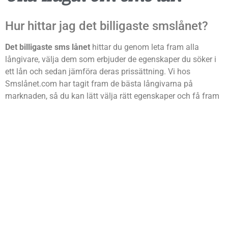
Hur hittar jag det billigaste smslånet?
Det billigaste sms lånet
hittar du genom leta fram alla
långivare, välja dem som erbjuder de egenskaper du söker i
ett lån och sedan jämföra deras prissättning. Vi hos
Smslånet.com har tagit fram de bästa långivarna på
marknaden, så du kan lätt välja rätt egenskaper och få fram
det förmånligaste alternativet.
När du hittat rätt långivare, klicka då på “fyll i ansökan” på
högerkanten i långivarens presentation i tabellen. Du kan nu
börja fylla i ansökan i långivarens tjänst.
Gå till tabellen här!
Har det kommit nya långivare år 2019?
Varje år kommer det
nya långivare på marknaden
. Alla
erbjuder inte just sådana smslån som vi skrivit om på denna